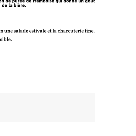
ation de purée de framboise qui donne un goût
 de la bière.
 une salade estivale et la charcuterie fine.
sible.