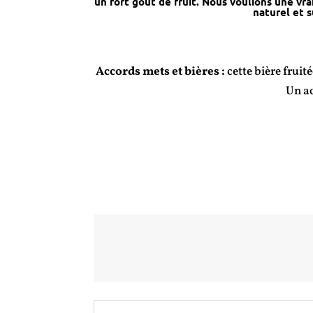
un fort goût de fruit. Nous voulions une vra
naturel et s
Accords mets et bières :
cette bière fruit
Un ac