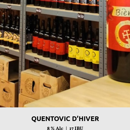
QUENTOVIC D’HIVER
8
% Alc |
17
IBU