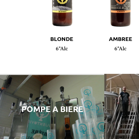
BLONDE
AMBREE
6°Alc
6°Alc
POMPE A BIERE