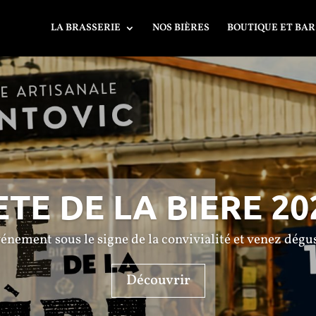
LA BRASSERIE
NOS BIÈRES
BOUTIQUE ET BAR
ETE DE LA BIERE 20
nement sous le signe de la convivialité et venez dégust
Découvrir