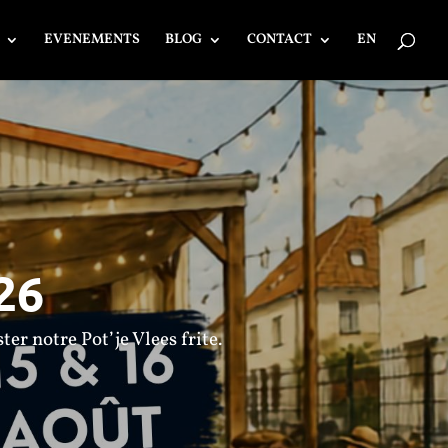
EVENEMENTS
BLOG
CONTACT
EN
26
er notre Pot’je Vlees frite.