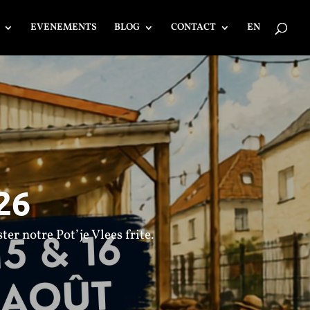
EVENEMENTS
BLOG
CONTACT
EN
26
er notre Pot’je Vlees frite.