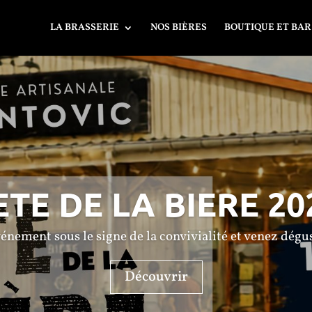
LA BRASSERIE
NOS BIÈRES
BOUTIQUE ET BAR
ETE DE LA BIERE 20
nement sous le signe de la convivialité et venez dégust
Découvrir