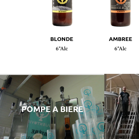
BLONDE
AMBREE
6°Alc
6°Alc
POMPE A BIERE