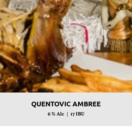
QUENTOVIC AMBREE
6
% Alc |
17
IBU