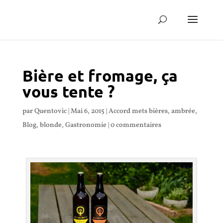
Bière et fromage, ça
vous tente ?
par
Quentovic
|
Mai 6, 2015
|
Accord mets bières
,
ambrée
,
Blog
,
blonde
,
Gastronomie
|
0 commentaires