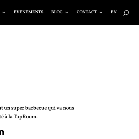
EVENEMENTS
BLOG
CONTACT
EN
nt un super barbecue qui va nous
ité à la TapRoom.
m