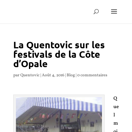
La Quentovic sur les
festivals de la Côte
d’Opale
par
Quentovic
|
Août 4, 2016
|
Blog
|
0 commentaires
Q
ue
l
m
oi