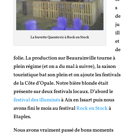
s
de
ju
ill
La buvette Quentovic à Rock en Stock
et
de
folie. La production sur Beaurainville tourne à
plein régime (et on a du mal à suivre), la saison
touristique bat son plein et on ajoute les festivals
de la Côte d’Opale. Notre bière blonde était
présente sur deux festivals locaux. D’abord le
festival des illuminés
à Aix en Issart puis nous
avons fini le mois au festival
Rock en Stock
à
Etaples.
Nous avons vraiment passé de bons moments