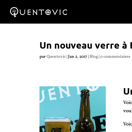
Un nouveau verre à 
par
Quentovic
|
Jan 2, 2017
|
Blog
|
0 commentaires
U
Voic
voul
Voic