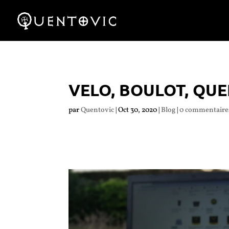
VELO, BOULOT, QU
par
Quentovic
|
Oct 30, 2020
|
Blog
|
0 commentaire