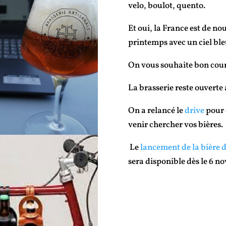
velo, boulot, quento.
Et oui, la France est de nou
printemps avec un ciel bl
On vous souhaite bon cour
La brasserie reste ouverte
On a relancé le
drive
pour 
venir chercher vos bières.
Le
lancement de la bière d
sera disponible dès le 6 n