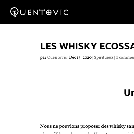
LES WHISKY ECOSS
par
Quentovic
|
Déc 15, 2020
|
Spiritueux
|
0 commen
Un
à Beaurainville,
montre
Nous ne pouvions proposer des whisky sans