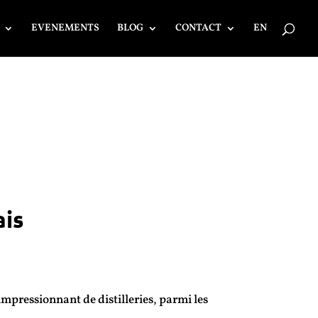
EVENEMENTS
BLOG
CONTACT
EN
ais
, Haut de France,
t, nord
pressionnant de distilleries, parmi les