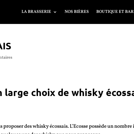
LA BRASSERIE
NOS BIÈRES
BOUTIQUE ET BAR
AIS
taires
 large choix de whisky écoss
Côte d’opale, Pas de calais, 62
uil sur mer, Berck, le touque
 proposer des whisky écossais. L’Ecosse possède un nombre im