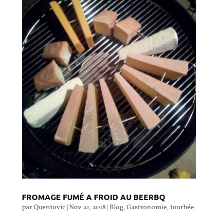
FROMAGE FUMÉ A FROID AU BEERBQ
par
Quentovic
|
Nov 21, 2018
|
Blog
,
Gastronomie
,
tourbée