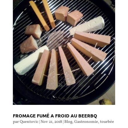
FROMAGE FUMÉ A FROID AU BEERBQ
par
Quentovic
|
Nov 21, 2018
|
Blog
,
Gastronomie
,
tourbée